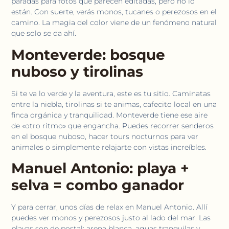
paradas para fotos que parecen editadas, pero no lo
están. Con suerte, verás monos, tucanes o perezosos en el
camino. La magia del color viene de un fenómeno natural
que solo se da ahí.
Monteverde: bosque
nuboso y tirolinas
Si te va lo verde y la aventura, este es tu sitio. Caminatas
entre la niebla, tirolinas si te animas, cafecito local en una
finca orgánica y tranquilidad. Monteverde tiene ese aire
de «otro ritmo» que engancha. Puedes recorrer senderos
en el bosque nuboso, hacer tours nocturnos para ver
animales o simplemente relajarte con vistas increíbles.
Manuel Antonio: playa +
selva = combo ganador
Y para cerrar, unos días de relax en Manuel Antonio. Allí
puedes ver monos y perezosos justo al lado del mar. Las
playas son de postal: arena blanca, aguas tranquilas y