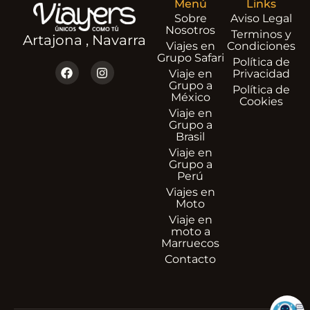
Menú
Links
Sobre
Aviso Legal
Nosotros
Terminos y
Artajona , Navarra
Viajes en
Condiciones
Grupo Safari
Política de
Viaje en
Privacidad
Grupo a
Política de
México
Cookies
Viaje en
Grupo a
Brasil
Viaje en
Grupo a
Perú
Viajes en
Moto
Viaje en
moto a
Marruecos
Contacto