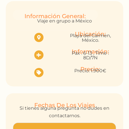
Información General:
Viaje en grupo a México
Ubicación:
Playa del Carmen,
México.
Información:
Pax : 6-13 , Time :
8D/7N
Precio:
Precio: 1.900€
Fechas De Los Viajes
Si tienes alguna pregunta no dudes en
contactarnos.