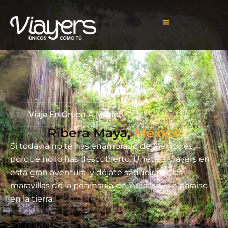
Viaje En Grupo A México
Ribera Maya,
Si todavía no te has enamorado de México es
porque no lo has descubierto. Únete a Viayers en
esta gran aventura, y déjate seducir por las
maravillas de la península de Yucatán. Un paraiso
en la tierra.