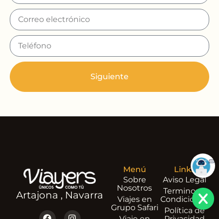
Siguiente
Menú
Links
Sobre
Aviso Legal
Nosotros
Terminos y
Artajona , Navarra
Viajes en
Condiciones
Grupo Safari
Política de
Viaje en
Privacidad