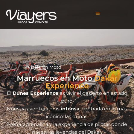
Viajes En Moto
Marruecos en Moto
El
Dunes Experience
es vivir el desierto en estado
puro.
Nuestra aventura más
intensa
, centrada en lo más
icónico: las dunas.
Arena, adrenalina y la experiencia de pilotar donde
nacen las leyendas del Dakar.