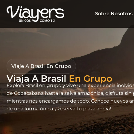
Sobre Nosotros
Viaje A Brasil En Grupo
Viaja A Brasil
ChatGPT
Explora Brasil en grupo y vive una experiencia inolvid
Plus
de Copacabana hasta la selva amazónica, disfruta si
mientras nos encargamos de todo. Conoce nuevos am
de una forma única. ¡Reserva tu plaza ahora!