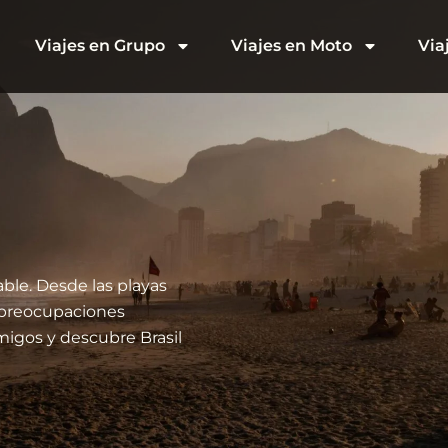
Viajes en Grupo
Viajes en Moto
Via
able. Desde las playas
n preocupaciones
igos y descubre Brasil